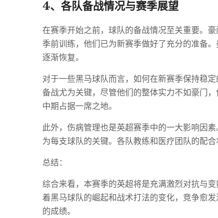
4、各队备战情况与赛季展望
在赛季开始之前，球队的备战情况至关重要。豪
季前训练，他们已为新赛季做好了充分的准备。
逐渐恢复。
对于一些黑马球队而言，如何在新赛季保持稳定
备战尤为关键，尽管他们的整体实力不如豪门，
中期占据一席之地。
此外，伤病管理也是英超赛季中的一大影响因素
为每支球队的关键。各队教练和医疗团队的配合
总结：
综合来看，本赛季的英超将是充满激烈对抗与变
着黑马球队的崛起和战术打法的变化，竞争愈发
的成绩。