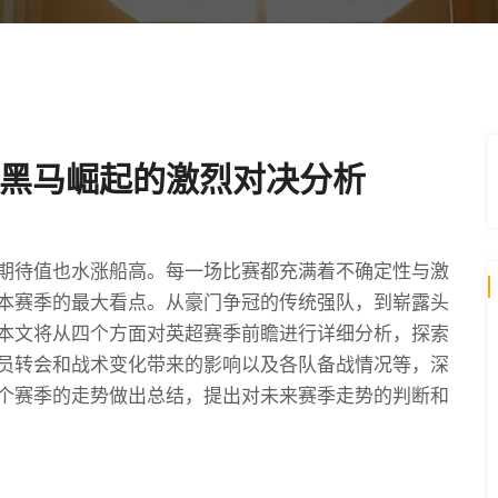
黑马崛起的激烈对决分析
期待值也水涨船高。每一场比赛都充满着不确定性与激
本赛季的最大看点。从豪门争冠的传统强队，到崭露头
本文将从四个方面对英超赛季前瞻进行详细分析，探索
员转会和战术变化带来的影响以及各队备战情况等，深
个赛季的走势做出总结，提出对未来赛季走势的判断和