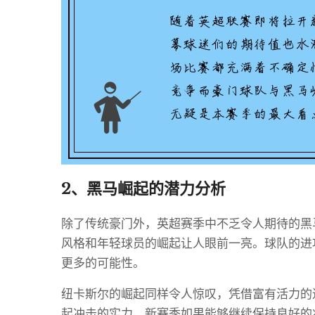
2、黑马崛起的潜力分析
除了传统豪门外，英超赛季中不乏令人期待的黑
风格和年轻球员的崛起让人眼前一亮。球队的进
更多的可能性。
纽卡斯尔的崛起同样令人惊叹，凭借富有活力的
起冲击的实力。新赛季如果能够继续保持良好的