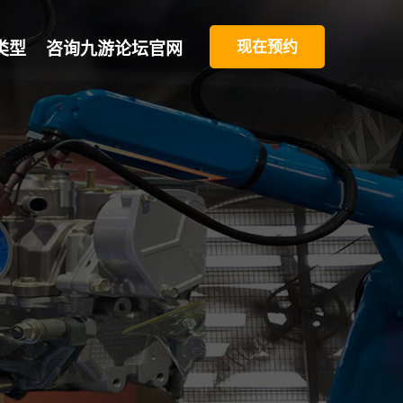
现在预约
类型
咨询九游论坛官网