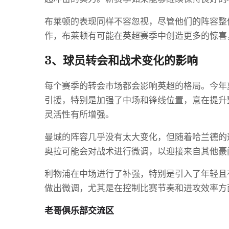
布莱顿的表现同样不容忽视，尽管他们的阵容整
作，布莱顿有可能在英超赛季中创造更多的惊喜
3、球员转会和战术变化的影响
每个赛季的转会市场都会影响英超的格局。今年
引援，特别是加强了中场和锋线位置，意在提升
灵活性有所增强。
曼城的阵容几乎没有太大变化，但随着哈兰德的
奥拉可能会对战术进行微调，以迎接来自其他豪
利物浦在中场进行了补强，特别是引入了年轻且
做出微调，尤其是在控制比赛节奏和进攻效率方
老哥俱乐部交流区