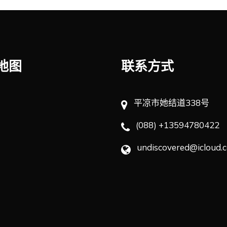
地图
联系方式
平凉市她结道338号
(088) +13594780422
undiscovered@icloud.