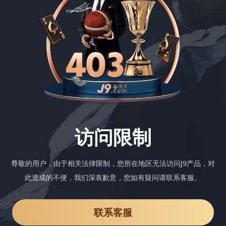
访问限制
尊敬的用户，由于相关法律限制，您所在地区无法访问J9产品，对
此造成的不便，我们深表歉意，您如有疑问请联系客服。
联系客服